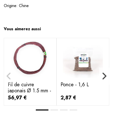
Origine: Chine
Vous aimerez aussi
Fil de cuivre
Ponce - 1,6 L
japonais Ø 1.5 mm -
1000 g
56,97 €
2,87 €