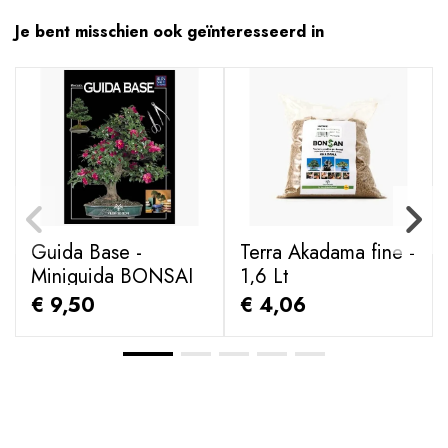
Je bent misschien ook geïnteresseerd in
Guida Base -
Terra Akadama fine -
Miniguida BONSAI
1,6 Lt
& news
€ 9,50
€ 4,06