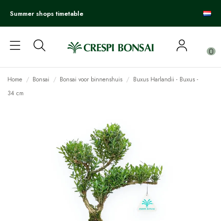
Summer shops timetable
0
Home
Bonsai
Bonsai voor binnenshuis
Buxus Harlandii - Buxus -
34 cm