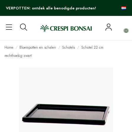
VERPOTTEN: ontdek alle benodigde producten!
0
Home
Bloempotten en schalen
Schotels
Schotel 22 cm
rechthoekig zwart