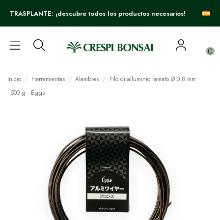
TRASPLANTE: ¡descubre todos los productos necesarios!
0
Inicio
Herramientas
Alambres
Filo di alluminio ramato Ø 0.8 mm
- 500 g - Eggs