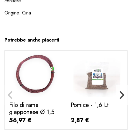
conifere
Origine: Cina
Potrebbe anche piacerti
Filo di rame
Pomice - 1,6 Lt
giapponese Ø 1,5
mm - 1000 g
56,97 €
2,87 €