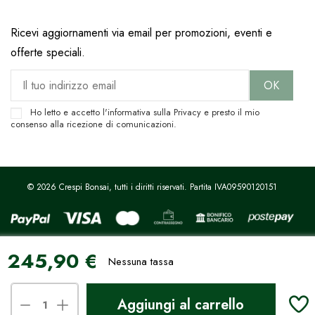
Ricevi aggiornamenti via email per promozioni, eventi e
offerte speciali.
Ho letto e accetto l'informativa sulla
Privacy
e presto il mio
consenso alla ricezione di comunicazioni.
© 2026 Crespi Bonsai, tutti i diritti riservati. Partita IVA09590120151
245,90 €
Sito protetto da reCAPTCHA.
Privacy
-
Termini e condizioni
Nessuna tassa
Le tue preferenze relative alla privacy
Aggiungi al carrello