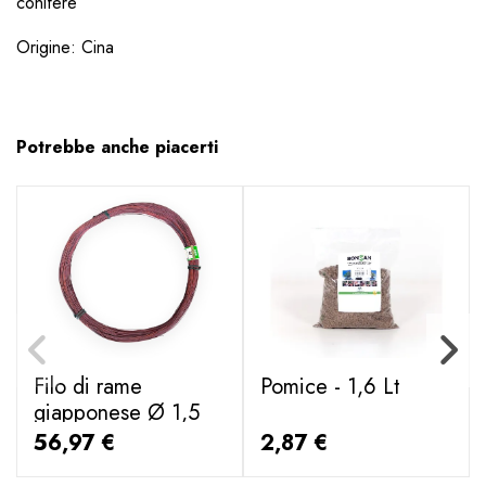
conifere
Origine: Cina
Potrebbe anche piacerti
Filo di rame
Pomice - 1,6 Lt
giapponese Ø 1,5
mm - 1000 g
56,97 €
2,87 €