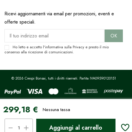
Ricevi aggiornamenti via email per promozioni, eventi e
offerte speciali.
Ho letto e accetto l'informativa sulla
Privacy
e presto il mio
consenso alla ricezione di comunicazioni.
© 2026 Crespi Bonsai, tutti i diritti riservati. Partita IVA09590120151
299,18 €
Sito protetto da reCAPTCHA.
Privacy
-
Termini e condizioni
Nessuna tassa
Le tue preferenze relative alla privacy
Aggiungi al carrello