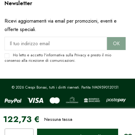
Newsletter
Ricevi aggiornamenti via email per promozioni, eventi e
offerte speciali.
Ho letto e accetto l'informativa sulla
Privacy
e presto il mio
consenso alla ricezione di comunicazioni.
© 2026 Crespi Bonsai, tutti i diritti riservati. Partita IVA09590120151
122,73 €
Sito protetto da reCAPTCHA.
Privacy
-
Termini e condizioni
Nessuna tassa
Le tue preferenze relative alla privacy